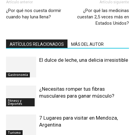
Artículo anterior
Artículo siguiente
¿Por qué nos cuesta dormir
¿Por qué las medicinas
cuando hay luna llena?
cuestan 2,5 veces más en
Estados Unidos?
ARTÍCULOS RELACIONADOS
MÁS DEL AUTOR
El dulce de leche, una delicia irresistible
Gastronomía
¿Necesitas romper tus fibras
musculares para ganar músculo?
Fitness y
Deportes
7 Lugares para visitar en Mendoza,
Argentina
Turismo