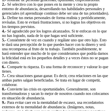
2.-
Sé selectivo con lo que pones en tu mente y crea tu propio
entorno de abundancia, desarrollando tus habilidades personales y
gerenciales (el aprendizaje continuo debe ser una de tus prioridades).
3.-
Define tus metas personales de forma realista y periódicamente,
revísalas. Esto te evitará frustraciones, si no logras los objetivos en
los tiempos previstos.
4.-
Sé agradecido por los logros alcanzados. Si te enfocas en lo que
no has logrado, nada de lo que hagas será suficiente.
5.-
Consiéntete de vez en cuando y regálate uno que otro lujo. Esto
te dará una percepción de lo que puedes hacer con tu dinero y será
una recompensa al fruto de tu trabajo. También posiblemente, te
hará entender que mucho de lo que consideramos que podría darnos
la felicidad está en los pequeños detalles y a veces éstos no se pagan
con dinero.
6.-
Comparte tu riqueza. Es una forma de reconocer y valorar lo que
tienes.
7.-
Crea situaciones ganar-ganar. Es decir, crea relaciones en las que
ambas partes salgan beneficiadas. Se trata en lugar de competir,
colaborar.
8.-
Convierte las crisis en oportunidades. Generalmente, son
transformadoras y sacan lo mejor de nosotros cuando nos colocamos
en situación de abundancia.
9.-
Para evitar caer en la mentalidad de escasez, usa recordatorios
externos de tu mentalidad de abundancia. (Imágenes, notas,