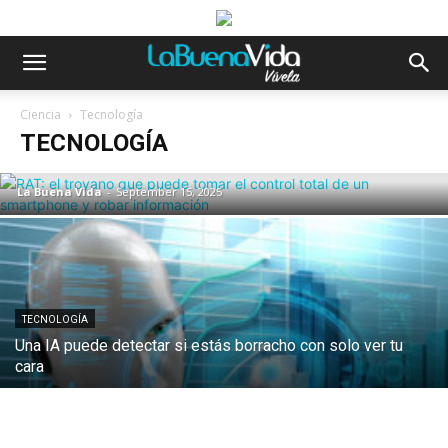
CONSUMIDOR
RAT: el troyano que puede tomar el
Ciencia
Tecnología
control total de un smartphone y robar
TECNOLOGÍA
información
La Buena Vida
-
September 15, 2025
TECNOLOGÍA
Una IA puede detectar si estás borracho con solo ver tu
cara