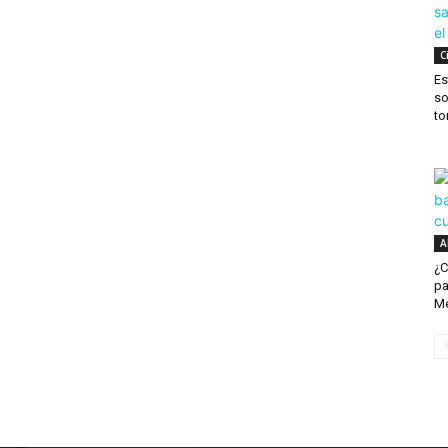
C
Es
so
to
A
¿C
pa
Mé