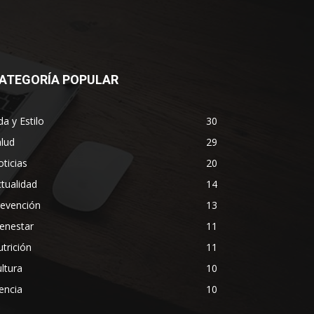
ATEGORÍA POPULAR
da y Estilo
30
lud
29
ticias
20
tualidad
14
revención
13
enestar
11
trición
11
ltura
10
encia
10