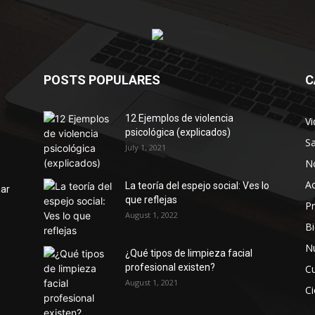
POSTS POPULARES
C
12 Ejemplos de violencia
Vi
psicológica (explicados)
Sa
July 1, 2021
No
Ac
La teoría del espejo social: Ves lo
mar
que reflejas
P
August 1, 2022
Bi
Nu
¿Qué tipos de limpieza facial
profesional existen?
Cu
August 1, 2021
Ci