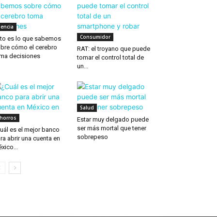
iencia
Consumidor
to es lo que sabemos
bre cómo el cerebro
RAT: el troyano que puede
ma decisiones
tomar el control total de
un...
Salud
horros
Estar muy delgado puede
ser más mortal que tener
uál es el mejor banco
sobrepeso
ra abrir una cuenta en
xico...