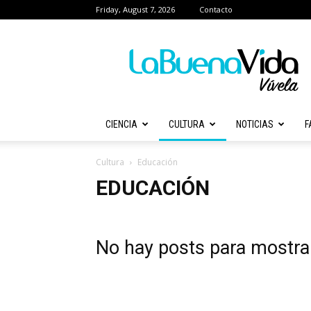
Friday, August 7, 2026
Contacto
La
Buena
Vida
Magazine
|
Salud,
CIENCIA
CULTURA
NOTICIAS
F
ciencia,
inmigración,
dinero
Cultura
Educación
y
EDUCACIÓN
más
No hay posts para mostra