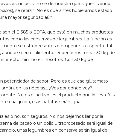
uevos estudios, si no se demuestra que siguen siendo
óxicos), se retiran. No es que antes hubiéramos estado
 una mayor seguridad aún.
do son el E-385 o EDTA, que está en muchos productos
entos como las conservas de legumbres. La función es
limento se estropee antes o empeore su aspecto. Tal
os, aunque sí en el alimento. Deberíamos tomar 30 kg de
lgún efecto mínimo en nosotros. Con 30 kg de
s un potenciador de sabor. Pero es que ese glutamato
 jamón, en las nécoras… ¿Ves por dónde voy?
mate. No es el aditivo, es el producto que lo lleva. Y, si
e cualquiera, esas patatas serán igual.
rales o no, son seguros. No nos dejemos liar por la
crema de cacao o un bollo ultraprocesado será igual de
n cambio, unas legumbres en conserva serán igual de